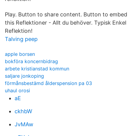
Play. Button to share content. Button to embed
this Reflektioner - Allt du behöver. Typisk Enkel
Reflektion!
Talving peep
apple borsen
bokföra koncernbidrag
arbete kristianstad kommun
saljare jonkoping
förmånsbestämd ålderspension pa 03
uhaul orosi
aE
ckhbW
JvMAw