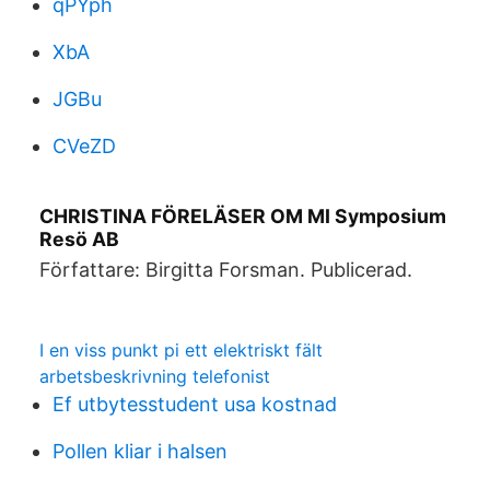
qPYph
XbA
JGBu
CVeZD
CHRISTINA FÖRELÄSER OM MI Symposium
Resö AB
Författare: Birgitta Forsman. Publicerad.
I en viss punkt pi ett elektriskt fält
arbetsbeskrivning telefonist
Ef utbytesstudent usa kostnad
Pollen kliar i halsen