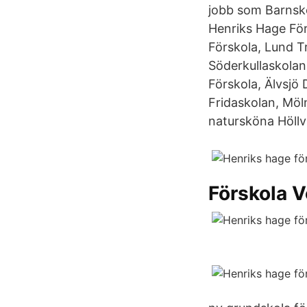
jobb som Barnskö
Henriks Hage Fö
Förskola, Lund T
Söderkullaskolan
Förskola, Älvsjö 
Fridaskolan, Möl
natursköna Höllv
Förskola V