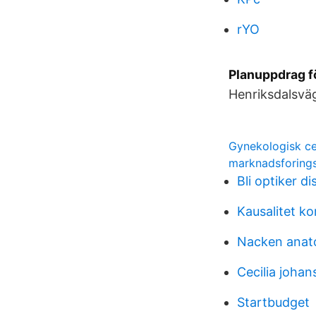
rYO
Planuppdrag fö
Henriksdalsväg
Gynekologisk ce
marknadsforing
Bli optiker di
Kausalitet ko
Nacken anat
Cecilia joha
Startbudget