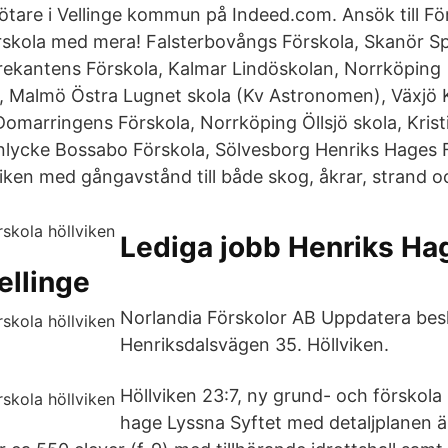
tare i Vellinge kommun på Indeed.com. Ansök till För
rskola med mera! Falsterbovångs Förskola, Skanör 
rekantens Förskola, Kalmar Lindöskolan, Norrköping
, Malmö Östra Lugnet skola (Kv Astronomen), Växjö 
Domarringens Förskola, Norrköping Öllsjö skola, Kris
nlycke Bossabo Förskola, Sölvesborg Henriks Hages Fö
iken med gångavstånd till både skog, åkrar, strand o
Lediga jobb Henriks Ha
ellinge
Norlandia Förskolor AB Uppdatera besk
Henriksdalsvägen 35. Höllviken.
Höllviken 23:7, ny grund- och förskola
hage Lyssna Syftet med detaljplanen ä