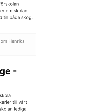
förskolan
ter om skolan.
 till både skog,
r om Henriks
ge -
rskola
rier till vårt
skolan lediga