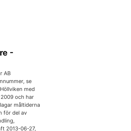
re -
or AB
fonnummer, se
 Höllviken med
s 2009 och har
lagar måltiderna
 för del av
dling,
aft 2013-06-27,