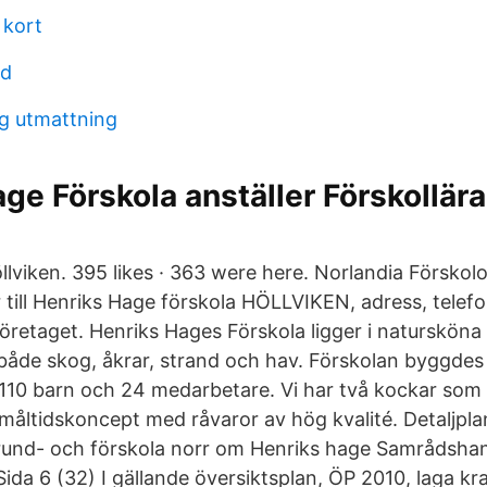
 kort
ud
g utmattning
ge Förskola anställer Förskollära
llviken. 395 likes · 363 were here. Norlandia Förskol
 till Henriks Hage förskola HÖLLVIKEN, adress, tele
öretaget. Henriks Hages Förskola ligger i natursköna
 både skog, åkrar, strand och hav. Förskolan byggde
 110 barn och 24 medarbetare. Vi har två kockar som 
måltidskoncept med råvaror av hög kvalité. Detaljplan
grund- och förskola norr om Henriks hage Samrådshan
ida 6 (32) I gällande översiktsplan, ÖP 2010, laga kr