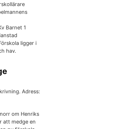
skollärare
Spelmannens
Kv Barnet 1
tianstad
rskola ligger i
ch hav.
ge
rivning. Adress:
 norr om Henriks
r att medge en