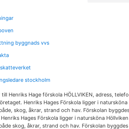
ningar
oboven
ttning byggnads vvs
fakta
 skatteverket
ingsledare stockholm
 till Henriks Hage förskola HÖLLVIKEN, adress, tele
öretaget. Henriks Hages Förskola ligger i natursköna
 både, skog, åkrar, strand och hav. Förskolan byggde
 Henriks Hages Förskola ligger i natursköna Höllvike
 både skog, åkrar, strand och hav. Förskolan byggde