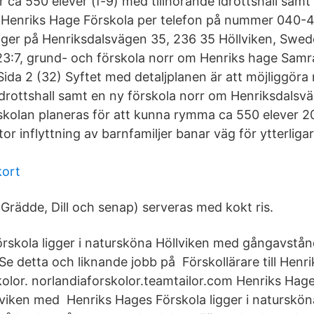
 ca 550 elever (f-9) med tillhörande idrottshall samt
Henriks Hage Förskola per telefon på nummer 040-4
gger på Henriksdalsvägen 35, 236 35 Höllviken, Swede
 23:7, grund- och förskola norr om Henriks hage Sam
Sida 2 (32) Syftet med detaljplanen är att möjliggöra
idrottshall samt en ny förskola norr om Henriksdalsvä
skolan planeras för att kunna rymma ca 550 elever 2
 inflyttning av barnfamiljer banar väg för ytterligar
kort
(Grädde, Dill och senap) serveras med kokt ris.
rskola ligger i natursköna Höllviken med gångavstånd
Se detta och liknande jobb på Förskollärare till Henr
kolor. norlandiaforskolor.teamtailor.com Henriks Hage
lviken med Henriks Hages Förskola ligger i naturskö