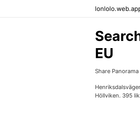
lonlolo.web.ap
Search
EU
Share Panorama 
Henriksdalsvägen
Höllviken. 395 li