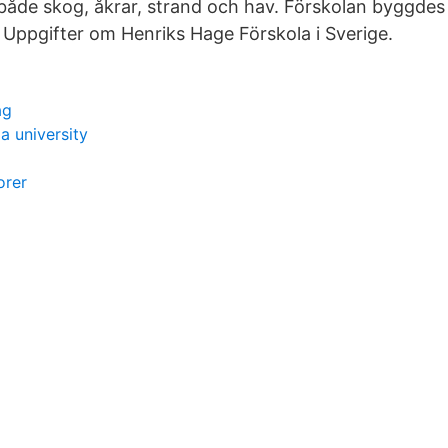
 både skog, åkrar, strand och hav. Förskolan byggde
 Uppgifter om Henriks Hage Förskola i Sverige.
ag
a university
orer