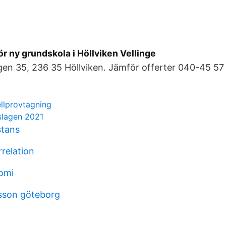
r ny grundskola i Höllviken Vellinge
en 35, 236 35 Höllviken. Jämför offerter 040-45 57 
llprovtagning
slagen 2021
stans
rrelation
omi
nsson göteborg