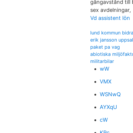
gångavstånd till
sex avdelningar,
Vd assistent lön
lund kommun bidr
erik jansson uppsal
paket pa vag
abiotiska miljöfakt
militarbilar
wW
VMX
WSNwQ
AYXqU
cW
KPc