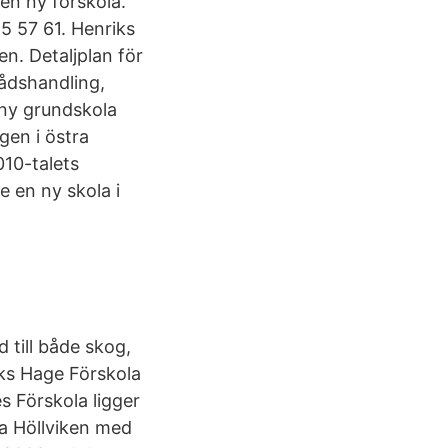
 en ny förskola.
5 57 61. Henriks
n. Detaljplan för
rådshandling,
 ny grundskola
gen i östra
010-talets
e en ny skola i
 till både skog,
iks Hage Förskola
s Förskola ligger
na Höllviken med