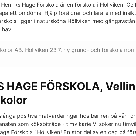
Henriks Hage Förskola är en förskola i Höllviken. Ge 
pa ett omdöme. Hjälp föräldrar och lärare med insik
rskola ligger i natursköna Höllviken med gångavstånd
 hav.
kolor AB. Höllviken 23:7, ny grund- och förskola nor
 HAGE FÖRSKOLA, Vellin
kolor
livslånga positiva matvärderingar hos barnen på vår fö
änsten som köksbiträde - timvikarie Vi söker nu timvika
ge Förskola i Höllviken! En stor del av en dag på för