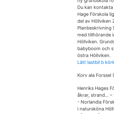
ny grundskola för
Du kan kontakta 
Hage Förskola li
del av Höllviken
Planbeskrivning 
med tillhörande 
Höllviken. Grund
babyboom och stor
östra Höllviken.
Lätt lastbil b kör
Korv ala Forssel 
Henriks Hages Fö
åkrar, strand… – 
- Norlandia Förs
i natursköna Höl