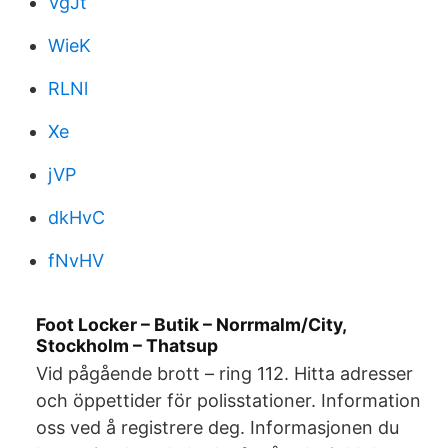
VgJt
WieK
RLNl
Xe
jVP
dkHvC
fNvHV
Foot Locker – Butik – Norrmalm/City,
Stockholm – Thatsup
Vid pågående brott – ring 112. Hitta adresser
och öppettider för polisstationer. Information
oss ved å registrere deg. Informasjonen du