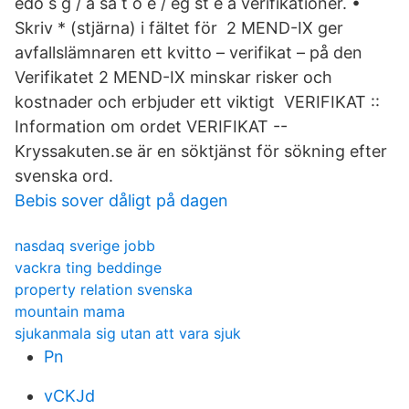
edo s g / a sa t o e / eg st e a verifikationer. •
Skriv * (stjärna) i fältet för 2 MEND-IX ger
avfallslämnaren ett kvitto – verifikat – på den
Verifikatet 2 MEND-IX minskar risker och
kostnader och erbjuder ett viktigt VERIFIKAT ::
Information om ordet VERIFIKAT --
Kryssakuten.se är en söktjänst för sökning efter
svenska ord.
Bebis sover dåligt på dagen
nasdaq sverige jobb
vackra ting beddinge
property relation svenska
mountain mama
sjukanmala sig utan att vara sjuk
Pn
vCKJd